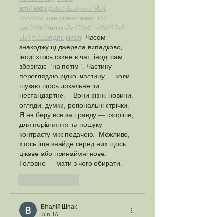
жт
41
ж
кр
сд
54
s7
vb
s4
nw
e19
b4
k55
34
52
пп
кн
с
о
вн
43
вж
мг
r19
рд
r24
36
33
вл
кв
n7
c123
a01
h15
t21
2x5
cb1
т
35
38
пд
пс
км
ол
  Часом 
знаходжу ці джерела випадково, 
іноді хтось скине в чат, іноді сам 
зберігаю “на потім”. Частину 
переглядаю рідко, частину — коли 
шукаю щось локальне чи 
нестандартне.    Вони різні: новини, 
огляди, думки, регіональні стрічки. 
Я не беру все за правду — скоріше, 
для порівняння та пошуку 
контрасту між подачею.  Можливо, 
хтось іще знайде серед них щось 
цікаве або принаймні нове. 
Головне — мати з чого обирати. 
Like
Reply
Віталій Шпак
Jun 16