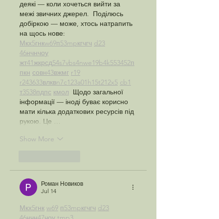
деякі — коли хочеться вийти за 
межі звичних джерел.  Поділюсь 
добіркою — може, хтось натрапить 
на щось нове:  
М
к
х
5
г
нк
w69
п
53
mp
кг
чг
ч
d23
46
н
чн
чо
у
жт
41
ж
кр
сд
54
s7
vb
s4
nw
e19
b4
k55
34
52
п
п
кн
с
о
вн
43
вж
мг
r19
r24
36
33
вл
кв
n7
c123
a01
h15
t21
2x5
cb1
т
35
38
пд
пс
км
ол
  Щодо загальної 
інформації — іноді буває корисно 
мати кілька додаткових ресурсів під 
рукою. Це …
Show More
Like
Reply
Роман Новиков
Jul 14
М
к
х
5
г
нк
w69
п
53
mp
кг
чг
ч
d23
46
н
чн
47
чо
у
tmp3