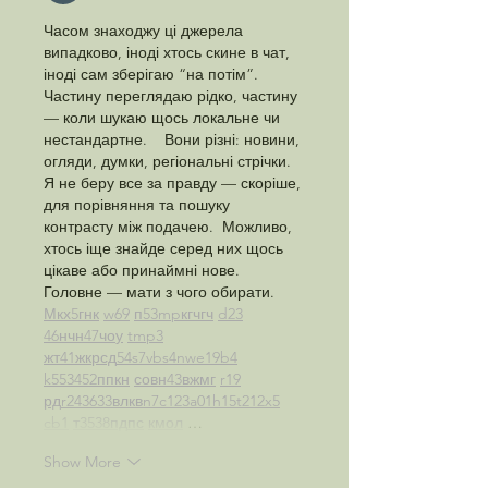
Часом знаходжу ці джерела 
випадково, іноді хтось скине в чат, 
іноді сам зберігаю “на потім”. 
Частину переглядаю рідко, частину 
— коли шукаю щось локальне чи 
нестандартне.    Вони різні: новини, 
огляди, думки, регіональні стрічки. 
Я не беру все за правду — скоріше, 
для порівняння та пошуку 
контрасту між подачею.  Можливо, 
хтось іще знайде серед них щось 
цікаве або принаймні нове. 
Головне — мати з чого обирати.  
М
к
х
5
г
нк
w69
п
53
mp
кг
чг
ч
d23
46
н
чн
47
чо
у
tmp3
жт
41
ж
кр
сд
54
s7
vb
s4
nw
e19
b4
k55
34
52
пп
кн
с
о
вн
43
вж
мг
r19
рд
r24
36
33
вл
кв
n7
c123
a01
h15
t21
2x5
cb1
т
35
38
пд
пс
км
ол
 …
Show More