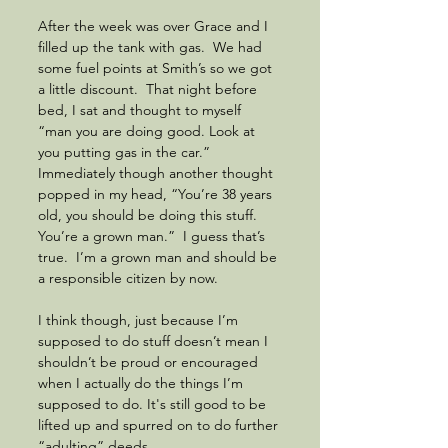
After the week was over Grace and I 
filled up the tank with gas.  We had 
some fuel points at Smith’s so we got 
a little discount.  That night before 
bed, I sat and thought to myself 
“man you are doing good. Look at 
you putting gas in the car.”  
Immediately though another thought 
popped in my head, “You’re 38 years 
old, you should be doing this stuff.  
You’re a grown man.”  I guess that’s 
true.  I’m a grown man and should be 
a responsible citizen by now.  
I think though, just because I’m 
supposed to do stuff doesn’t mean I 
shouldn’t be proud or encouraged 
when I actually do the things I’m 
supposed to do. It's still good to be 
lifted up and spurred on to do further 
“adulting” deeds.  