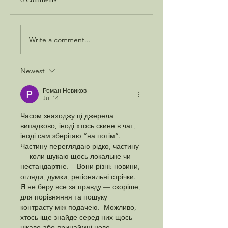
Best in Show
The Object of Faith
Write a comment...
Newest
Роман Новиков
Jul 14
Часом знаходжу ці джерела 
випадково, іноді хтось скине в чат, 
іноді сам зберігаю “на потім”. 
Частину переглядаю рідко, частину 
— коли шукаю щось локальне чи 
нестандартне.    Вони різні: новини, 
огляди, думки, регіональні стрічки. 
Я не беру все за правду — скоріше, 
для порівняння та пошуку 
контрасту між подачею.  Можливо, 
хтось іще знайде серед них щось 
цікаве або принаймні нове. 