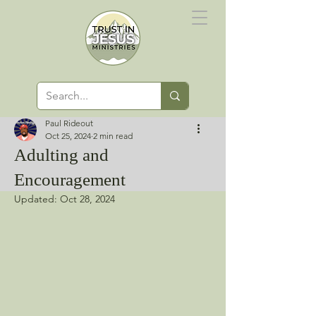
Paul Rideout
Oct 25, 2024
2 min read
Adulting and
Encouragement
Updated:
Oct 28, 2024